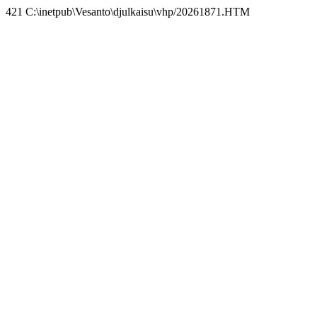
421 C:\inetpub\Vesanto\djulkaisu\vhp/20261871.HTM